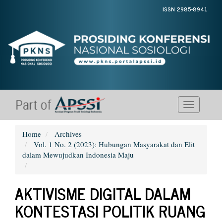
Quick
ISSN 2985-8941
jump
to
page
content
Main
Navigation
Main
Content
Sidebar
Toggle
navigati
Home
Archives
Vol. 1 No. 2 (2023): Hubungan Masyarakat dan Elit
dalam Mewujudkan Indonesia Maju
AKTIVISME DIGITAL DALAM
KONTESTASI POLITIK RUANG