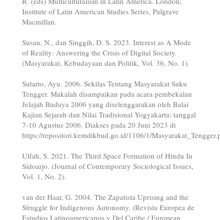
R. (eds) Multiculturalism in Latin America. London;
Institute of Latin American Studies Series, Palgrave
Macmillan.
Susan, N., dan Singgih, D. S. 2023. Interest as A Mode
of Reality: Answering the Crisis of Digital Society.
(Masyarakat, Kebudayaan dan Politik, Vol. 36, No. 1).
Sutarto, Ayu. 2006. Sekilas Tentang Masyarakat Suku
Tengger. Makalah disampaikan pada acara pembekalan
Jelajah Budaya 2006 yang diselenggarakan oleh Balai
Kajian Sejarah dan Nilai Tradisional Yogyakarta; tanggal
7-10 Agustus 2006. Diakses pada 20 Juni 2023 di
https://repositori.kemdikbud.go.id/1106/1/Masyarakat_Tengger.
Ulfah, S. 2021. The Third Space Formation of Hindu In
Sidoarjo. (Journal of Contemporary Sociological Issues,
Vol. 1, No. 2).
van der Haar, G. 2004. The Zapatista Uprising and the
Struggle for Indigenous Autonomy. (Revista Europea de
Estudios Latinoamericanos y Del Caribe / European