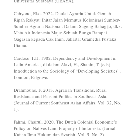
Universitas Surabaya (UBAYA).
Cahyono, Eko. 2022. Daulat Agraria Untuk Gemah
Ripah Rakyat: Ihitar Jalan Memutus Kolonisasi Sumber-
Sumber Agraria Nasional. Dalam: Sugeng Bahagijo, dkk.
Mata Air Indonesia Maju: Sebuah Bunga Rampai
Gagasan kepada Cak Imin. Jakarta; Gramedia Pustaka
Utama.
Cardoso, F.H. 1982. Dependency and Development in
Latin America, di dalam Alavi, H., Shanin, T. (eds)
Introduction to the Sociology of “Developing Societies”.
London; Palgrave.
Drahmoune, F. 2013. Agrarian Transitions, Rural
Resistance and Peasant Politics in Southeast Asia.
(Journal of Current Southeast Asian Affairs, Vol. 32, No.
1).
Fahmi, Chairul. 2020. The Dutch Colonial Economic’s
Policy on Natives Land Property of Indonesia. (Jurnal
Kajian Ilmu Hukum dan Syariah, Vol. 5, No. 2).