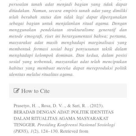
persoalan tanah adat menjadi bagian yang tidak dapat
ditiadakan. Namun, secara empiris tanah adat yang dimiliki
telah berubah status dan tidak lagi dapat dipergunakan
sebagai bagian untuk menjalankan ritual agama. Dengan
menggunakan pendekatan strukturalisme generatif dan
metode etnografi, riset ini berargumentasi bahwa; pertama,
masyarakat adat masih menghadapi marginalisasi yang
membentuk formasi sosial bagi penyusunan taktik dalam
menghadapi kelompok dominan. Dan kedua, dalam posisi
sosial yang terbentuk, masyarakat adat telah menciptakan
habitus yang membuat mereka dapat mereproduksi politik
identitas melalui ritualitas agama.
Article
How to Cite
Details
Prasetyo, H. ., Rosa, D. V. ., & Sari, R. . (2023).
BERADAB DENGAN ADAT: POLITIK IDENTITAS
DALAM RITUALITAS AGAMA MASYARAKAT
TENGGER.
Prosiding Konferensi Nasional Sosiologi
(PKNS)
,
1
(2), 124–130. Retrieved from