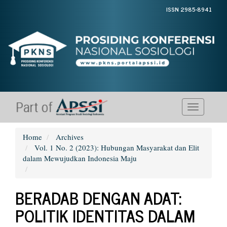
Quick
ISSN 2985-8941
jump
to
page
content
Main
Navigation
Main
Content
Sidebar
Toggle
navigati
Home
Archives
Vol. 1 No. 2 (2023): Hubungan Masyarakat dan Elit
dalam Mewujudkan Indonesia Maju
BERADAB DENGAN ADAT:
POLITIK IDENTITAS DALAM