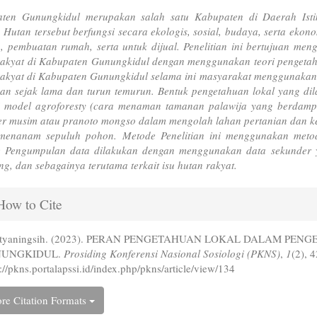
ten Gunungkidul merupakan salah satu Kabupaten di Daerah Ist
. Hutan tersebut berfungsi secara ekologis, sosial, budaya, serta ek
, pembuatan rumah, serta untuk dijual. Penelitian ini bertujuan men
rakyat di Kabupaten Gunungkidul dengan menggunakan teori pengetahu
rakyat di Kabupaten Gunungkidul selama ini masyarakat menggunakan 
kan sejak lama dan turun temurun. Bentuk pengetahuan lokal yang d
i model agroforesty (cara menaman tamanan palawija yang berdam
er musim atau pranoto mongso dalam mengolah lahan pertanian dan ke
menanam sepuluh pohon. Metode Penelitian ini menggunakan metode Pe
 Pengumpulan data dilakukan dengan menggunakan data sekunder yan
ng, dan sebagainya terutama terkait isu hutan rakyat.
icle
ow to Cite
ails
istyaningsih. (2023). PERAN PENGETAHUAN LOKAL DALAM P
UNGKIDUL.
Prosiding Konferensi Nasional Sosiologi (PKNS)
,
1
(2), 
://pkns.portalapssi.id/index.php/pkns/article/view/134
re Citation Formats