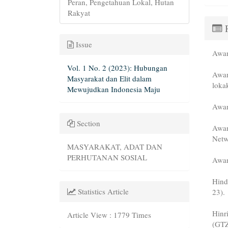
Peran, Pengetahuan Lokal, Hutan
Rakyat
R
Issue
Awan
Vol. 1 No. 2 (2023): Hubungan
Awan
Masyarakat dan Elit dalam
loka
Mewujudkan Indonesia Maju
Awan
Section
Awan
Netw
MASYARAKAT, ADAT DAN
PERHUTANAN SOSIAL
Awan
Hind
Statistics Article
23).
Hinr
Article View : 1779 Times
(GT