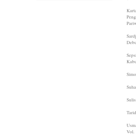
Kart
Peng
Pari
Sard
Debu
Seps
Kabu
Simo
Suha
Suli
Tari
Usma
Vol.