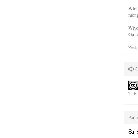
Wina
meng
Wiyo
Gunu
Zed,
C
This
Auth
Sul