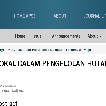
HOME APSSI
ABOUT
JOURNAL LI
Home
Issue
Announcements
About
ungan Masyarakat dan Elit dalam Mewujudkan Indonesia Maju
OKAL DALAM PENGELOLAN HUTAN
n
tyaningsih
Sunan Kalijaga
icle
tent
bstract