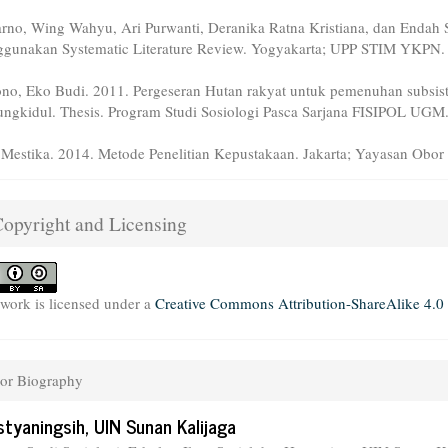
rno, Wing Wahyu, Ari Purwanti, Deranika Ratna Kristiana, dan Endah Sr
gunakan Systematic Literature Review. Yogyakarta; UPP STIM YKPN.
no, Eko Budi. 2011. Pergeseran Hutan rakyat untuk pemenuhan subsist
ngkidul. Thesis. Program Studi Sosiologi Pasca Sarjana FISIPOL UGM
 Mestika. 2014. Metode Penelitian Kepustakaan. Jakarta; Yayasan Obor 
opyright and Licensing
 work is licensed under a
Creative Commons Attribution-ShareAlike 4.0 
or Biography
istyaningsih,
UIN Sunan Kalijaga