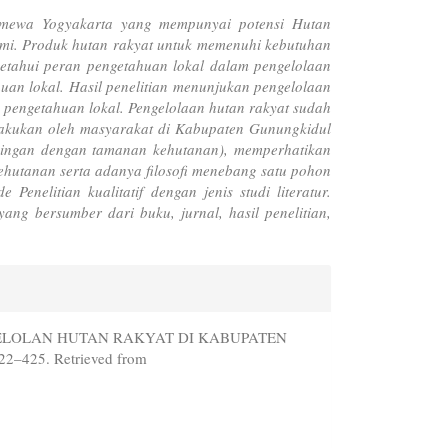
imewa Yogyakarta yang mempunyai potensi Hutan
onomi. Produk hutan rakyat untuk memenuhi kebutuhan
getahui peran pengetahuan lokal dalam pengelolaan
an lokal. Hasil penelitian menunjukan pengelolaan
pengetahuan lokal. Pengelolaan hutan rakyat sudah
ilakukan oleh masyarakat di Kabupaten Gunungkidul
pingan dengan tamanan kehutanan), memperhatikan
hutanan serta adanya filosofi menebang satu pohon
nelitian kualitatif dengan jenis studi literatur.
g bersumber dari buku, jurnal, hasil penelitian,
ENGELOLAN HUTAN RAKYAT DI KABUPATEN
422–425. Retrieved from