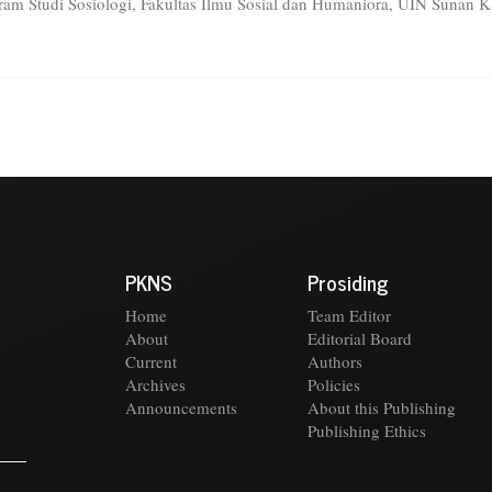
ram Studi Sosiologi, Fakultas Ilmu Sosial dan Humaniora, UIN Sunan Ka
PKNS
Prosiding
Home
Team Editor
About
Editorial Board
Current
Authors
Archives
Policies
Announcements
About this Publishing
Publishing Ethics