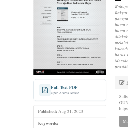
Kabupa
Rakyat
pangan
hutan 
hutan 
dilaku
melalu
kalend
harus 
Metode
prosidi
Art
H
Det
Full Text PDF
Open Access Article
Sul
GUN
https
Published:
Aug 21, 2023
Mo
Keywords: