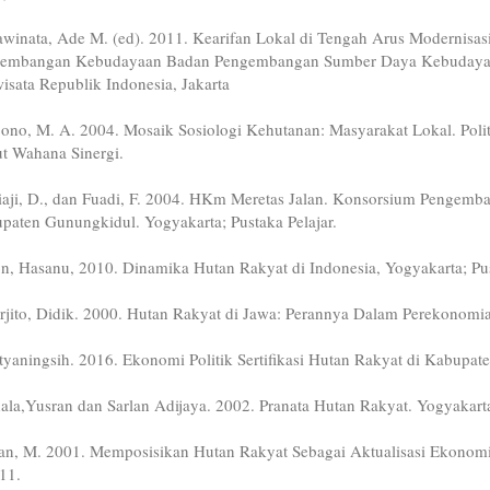
awinata, Ade M. (ed). 2011. Kearifan Lokal di Tengah Arus Modernisasi.
embangan Kebudayaan Badan Pengembangan Sumber Daya Kebudayaan
wisata Republik Indonesia, Jakarta
jono, M. A. 2004. Mosaik Sosiologi Kehutanan: Masyarakat Lokal. Poli
t Wahana Sinergi.
iaji, D., dan Fuadi, F. 2004. HKm Meretas Jalan. Konsorsium Penge
paten Gunungkidul. Yogyakarta; Pustaka Pelajar.
n, Hasanu, 2010. Dinamika Hutan Rakyat di Indonesia, Yogyakarta; Pus
rjito, Didik. 2000. Hutan Rakyat di Jawa: Perannya Dalam Perekonomi
styaningsih. 2016. Ekonomi Politik Sertifikasi Hutan Rakyat di Kabupate
dala,Yusran dan Sarlan Adijaya. 2002. Pranata Hutan Rakyat. Yogyakar
n, M. 2001. Memposisikan Hutan Rakyat Sebagai Aktualisasi Ekonomi 
 11.